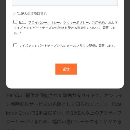
写真や動画に特化した約15億人以上が利用するツールで
す。アメリカでは観光スポットを探すSNSとして人気が
あります。
・ Pinterest
Z世代およびミレニアル世代の若年層ユーザー、特に女
性ユーザーの割合が多く、世界で4億人以上が利用する
ツールです。
・ YouTube
2005年に提供が開始された動画共有サイトで、オンライ
ン動画配信サービスの先駆として知られています。Face
bookについで2番目に多い、約25億人以上のアクティブ
ユーザーがいるため、幅広い層にリーチすることができ
ます。