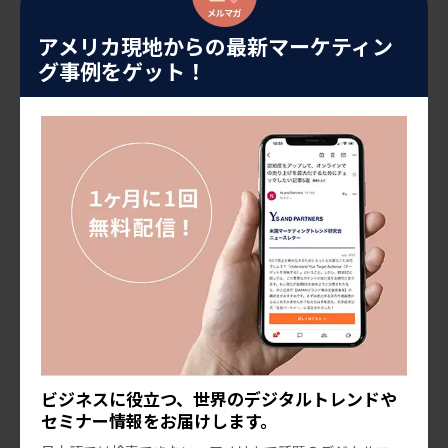
タグ等をSNS運用方針をご提案します。
アメリカ現地からの最新マーケティン
グ事例をゲット！
3. SNSアカウントの作成
プロフィール設定など、SNSに合わせた初期設定を代行
します。
4. 投稿コンテンツ提案
コンテンツカレンダー、画像や動画、コピー等の制作の
ご提案します。
5. 運用管理
投稿設定、ユーザーからのコメントやDMへの返信、タグ
ビジネスに役立つ、世界のデジタルトレンドや
セミナー情報をお届けします。
づけ投稿のリポストなど、SNSの運用がスムーズに行わ