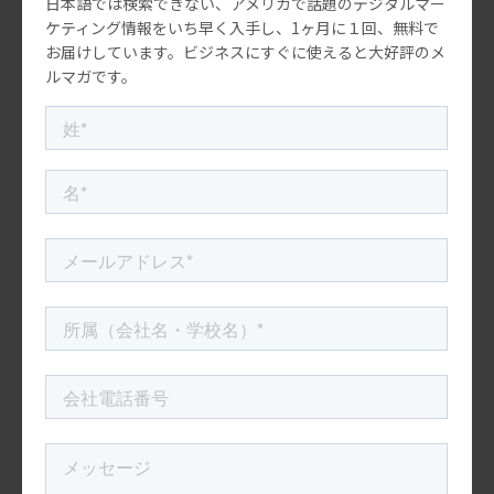
日本語では検索できない、アメリカで話題のデジタルマー
れるよう、適切な投稿管理を行います。
ケティング情報をいち早く入手し、1ヶ月に１回、無料で
お届けしています。ビジネスにすぐに使えると大好評のメ
6. 分析レポート
ルマガです。
分析レポートによるご報告と、次のステップのご提案を
行います。
対応が可能なSNSの種類例。
・ TikTok
ユーザー数が約10億人の動画をメインとしたSNSツー
ル。TikTokは特に若年層からの支持が高く、Z世代のユ
ーザーがニッチな観光スポットを探すときに使われま
す。
・Instagram