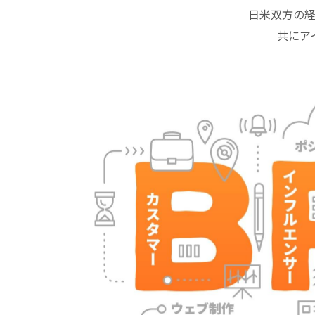
日米双方の
共にア