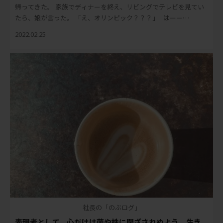
帰ってきた。 家族でディナーを終え、リビングでテレビを見てい
たら、娘が言った。 「え、オリンピック？？？」 はーー
ー？？？ 嘘でしょ？ と、わたし。 […]
2022.02.25
社長の「のぶログ」
表現者として、心だけは菌や株に閉ざされぬよう、生き