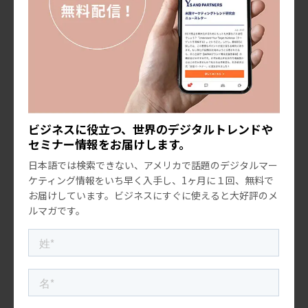
社長の「のぶログ」
先週ロサンゼルスから日本に帰国した社員の、成田空港
からの速報。
ビジネスに役立つ、世界のデジタルトレンドや
私は12月5日の便で日本に戻るはずだったが、前日にドタキャンし
セミナー情報をお届けします。
た。 日本政府がオミクロン株の件で、半ばパニックになっていそ
うだと 思ったからだ。航空会社の電話口の女性は、キャンセルの
日本語では検索できない、アメリカで話題のデジタルマー
電話が多い んですよ、と悲しげだった。 […]
ケティング情報をいち早く入手し、1ヶ月に１回、無料で
2021.12.10
お届けしています。ビジネスにすぐに使えると大好評のメ
ルマガです。