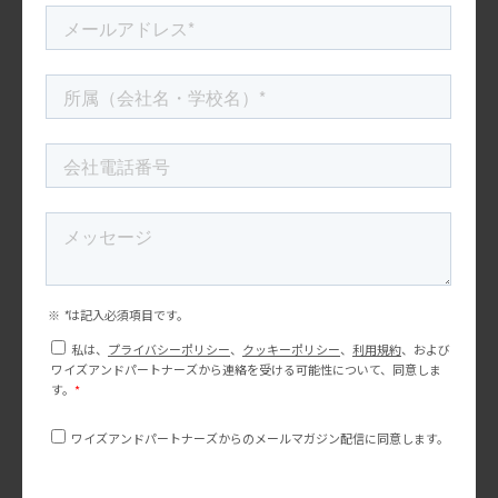
社長の「のぶログ」
私たちの日本への帰国を拒む権利を誰がもっているの
か？
12月5日にアメリカから日本に戻る帰国便を予約している。数日後
に、果たして私は搭乗できるのだろうか？ オミクロン株の影響
で、外国人の受け入れを禁止したと日本のニュースで報道された
直後に、帰国便の予約変更をしようと航空会社 […]
2021.12.03
もっと見る