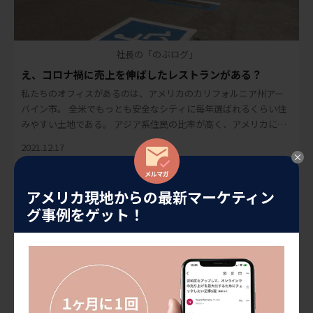
社長の「のぶログ」
え、コロナ禍に売上を伸ばしたレストランがある？
私たちのオフィスがあるのは、アメリカのカリフォルニア州アー
バイン市。 全米でもっとも安全なシティに毎年選ばれるくらい住
みやすい土地である。 アジア系住民の比率が高く、アメリカに進
出してくる日系企業も増えている。 &nbs […]
2021.12.17
アメリカ現地からの最新マーケティン
グ事例をゲット！