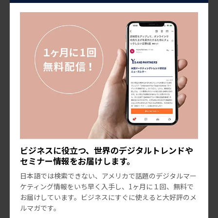
要なページ、機能、コンテンツを整理したサイトマップ
の作成、採用するインフラ・プラットフォームの選定、
その他の機能要件・非機能要件など、決定すべき項目を
１つずつ擦り合わせながら決定していきます。
4. 情報設計
ここまでで明らかになったお客様が抱える本質的な課題
やユーザーのインサイトを深く理解したうえで、UX・UI
の視点でどの情報をどのページに掲載するかを設計しま
ビジネスに役立つ、世界のデジタルトレンドや
す。さらに各ページでどの情報をどういう順番でユーザ
セミナー情報をお届けします。
ーに届けるかというストーリーを描きながら、ワイヤー
日本語では検索できない、アメリカで話題のデジタルマー
フレームの形に落とし込みます。
ケティング情報をいち早く入手し、1ヶ月に１回、無料で
お届けしています。ビジネスにすぐに使えると大好評のメ
ルマガです。
5. クリエイティブ制作