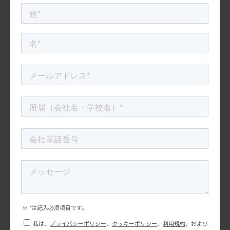
ワイヤーフレームを元に、Webサイトのデザインを制作
します。まずはメインとなるトップページのラフ案を作
成しながら、サイトの世界観やトンマナを決めます。ま
た必要に応じて、コピーライティングや写真撮影、動画
編集なども行います。
6. 開発・テスト
インフラやプラットフォーム・CMSといったバックエン
ドから、デザインを元にしたフロントエンドまでを一貫
して開発します。開発後はチェックシートを元に、様々
なパターンの動作確認やブラウザチェックを行います。
必要に応じて、脆弱性診断や負荷テストの設計・実施も
行います。