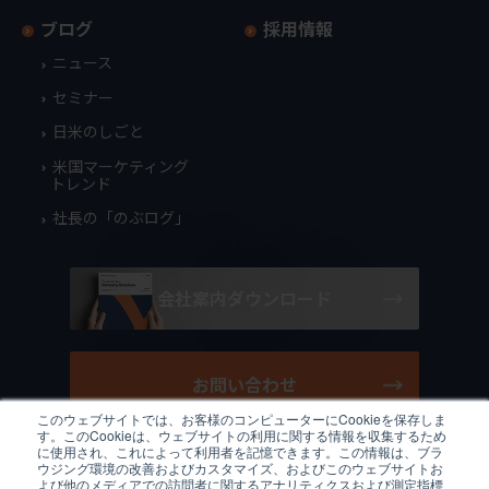
ブログ
採用情報
ニュース
セミナー
日米のしごと
米国マーケティング
トレンド
社長の「のぶログ」
会社案内ダウンロード
お問い合わせ
このウェブサイトでは、お客様のコンピューターにCookieを保存しま
す。このCookieは、ウェブサイトの利用に関する情報を収集するため
に使用され、これによって利用者を記憶できます。この情報は、ブラ
ウジング環境の改善およびカスタマイズ、およびこのウェブサイトお
よび他のメディアでの訪問者に関するアナリティクスおよび測定指標
/