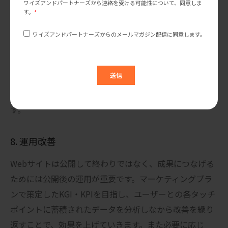
7. 公開
最もリスクが高い公開作業を安全に実施するために、入
念な準備と計画策定を行います。サイトリニューアルの
場合はデータインポートやリダイレクト設定など、資産
を最大限に引き継ぐようにプランニングします。その上
で事前に公開リハーサルを実施し、本番公開に備えま
す。
8. 運用改善
Webサイトは公開して終わりではなく、成果につなげる
ためには公開後の運用が重要です。マーケティングブラ
ンで策定したKGI・KPIを目指し、ユーザーとの各タッチ
ポイントに蓄積されたデータを分析しなから改善を繰り
返すことで、効果を上げていきます。また必要に応じ