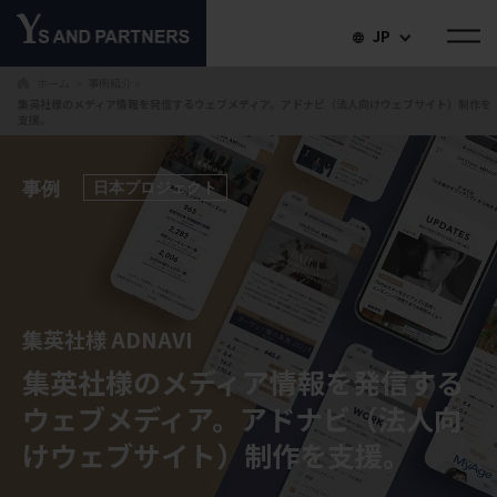
JP
ホーム
事例紹介
＞
＞
集英社様のメディア情報を発信するウェブメディア。アドナビ（法人向けウェブサイト）制作を
支援。
事例
日本プロジェクト
集英社様 ADNAVI
集英社様のメディア情報を発信する
ウェブメディア。
アドナビ（法人向
けウェブサイト）制作を支援。