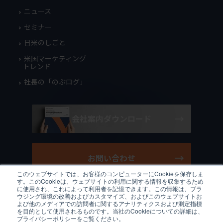
ニュース
セミナー
日米のしごと
米国マーケティング
トレンド
社長の「のぶログ」
会社案内ダウンロード
お問い合わせ
このウェブサイトでは、お客様のコンピューターにCookieを保存しま
す。このCookieは、ウェブサイトの利用に関する情報を収集するため
に使用され、これによって利用者を記憶できます。この情報は、ブラ
ウジング環境の改善およびカスタマイズ、およびこのウェブサイトお
よび他のメディアでの訪問者に関するアナリティクスおよび測定指標
/
JP
EN
プライバシーポリシー
クッキーポリシー
利用規約
を目的として使用されるものです。当社のCookieについての詳細は、
サイトマップ
プライバシーポリシーをご覧ください。