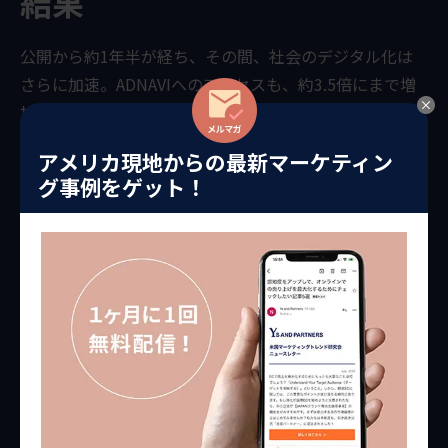
結果
公開から約1年半が経ち、その間、社会のデジタル化は
さらに加速。ADNAVIへのアクセスも、約3.5倍にまで増
加しました（2018年1月と2021年1月のユーザー数の比
較）。
アメリカ現地からの最新マーケティン
グ事例をゲット！
サービスメニューにも、さらにラインナップが加わって
います。2020年には、近年特にニーズが高まっている、
集英社様の人気マンガコンテンツを広告に活用できるサ
ービスと、集英社様のエディターが編集力を活かして企
業のオリジナルコンテンツを制作するサービス「エディ
ターズ・ラボ」が登場。集英社様の新しい試みが、
ADNAVIで次々と発表されています。
今後もデジタルマーケティングが発展していく中、
ADNAVIが果たす役割はますます重要なものとなっていく