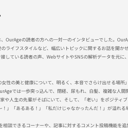
ン
OurAgeの読者の方への一対一のインタビューでした。Our
段のライフスタイルなど、幅広いトピックに関するお話を聞か
している読者の声、WebサイトやSNSの解析データを元に、
の女性の美と健康について、明るく、本音でさらけ出せる場所
urAgeでは一歩突っ込んで、閉経、尿もれ、白髪、複雑な人
門家や人生の先輩がそばにいて、そして、「老い」をポジティブ
かる～！」「あるある！」「私だけじゃなかったんだ！」が溢れ
悩みを相談できるコーナーや、記事に対するコメント投稿機能を