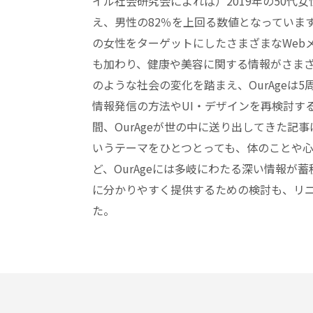
イル社会研究会によれば）2019年の50代
え、男性の82％を上回る数値となっていま
の女性をターゲットにしたさまざまなWeb
も加わり、健康や美容に関する情報がさま
のような社会の変化を踏まえ、OurAgeは
情報発信の方法やUI・デザインを再検討す
間、OurAgeが世の中に送り出してきた記事
いうテーマをひとつとっても、体のことや
ど、OurAgeには多岐にわたる深い情報が
に分かりやすく提供するための検討も、リ
た。