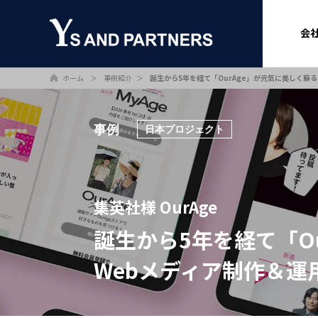
会
ホーム
事例紹介
＞
＞
誕生から5年を経て「OurAge」が元気に美しく蘇
事例
日本プロジェクト
集英社様 OurAge
誕生から5年を経て「O
Webメディア制作＆