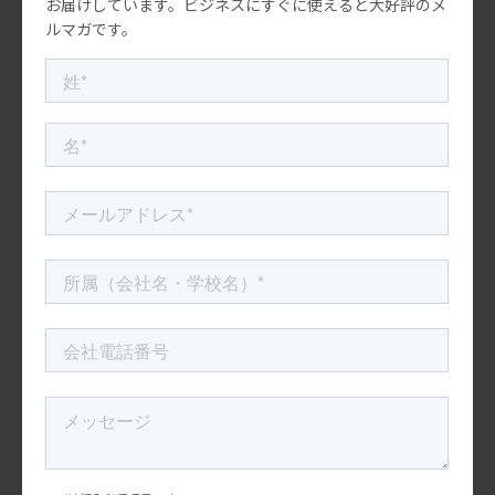
お届けしています。ビジネスにすぐに使えると大好評のメ
ルマガです。
各サービスの共通点は、日本の商品の独自性を強調して
いることです。また、他のサービスと比較して提供する
商品のユニークさもアピールしています。これらの共通
点から、アメリカで日本製品が成功するための重要な要
素は、アメリカの製品を肩を並べるのではなく、アメリ
カ人の選択肢の中で「風変わりな珍しいオプション」と
して確立することだと言えます。
一部の日本文化は、アメリカナイズされることでアメリ
カ文化の一部になりました。寿司やラーメンは、最も明
らかな例です。これらのアイテムは、最初にアメリカに
持ち込まれた時代には、その文化に溶け込むことが成功
への最善の方法でした。しかし、2024年のアメリカ市場
で成功するためには、日本製品の価値を重視し、その日
本らしさ、ユニークネスを強調することが重要です。