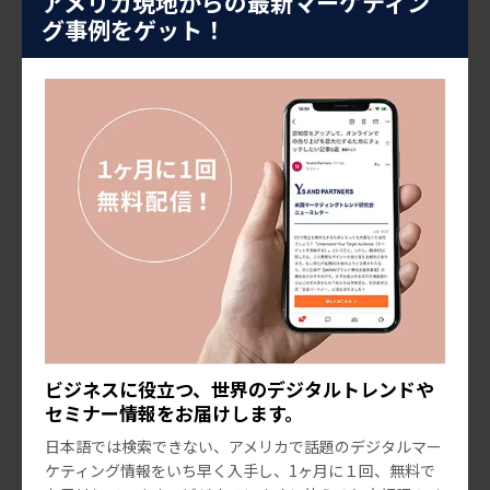
アメリカ現地からの最新マーケティン
イテムを手にしたことがないと想定している一方、ボッ
グ事例をゲット！
クスはすでにそうしたアイテムを持っている消費者をタ
ーゲットにしているように思えます。また、ボックスは
品質を何よりも重視しています。
12ヶ月の定期購買料は、1ヶ月あたり39.99ドルです[3]。
まとめ
アメリカ人の心の中では、日本の商品に対する人気が過
去と比較して最大級に高まっています。食品業界では顕
著であり、スナック類は非常に人気があります。特にオ
ビジネスに役立つ、世界のデジタルトレンドや
ンラインでコンテンツを発信する若者たちに受け入れら
セミナー情報をお届けします。
れています。友達と一緒に楽しむ喜びもあり、珍しい日
日本語では検索できない、アメリカで話題のデジタルマー
本のスナックを食べる体験を共有しています。
ケティング情報をいち早く入手し、1ヶ月に１回、無料で