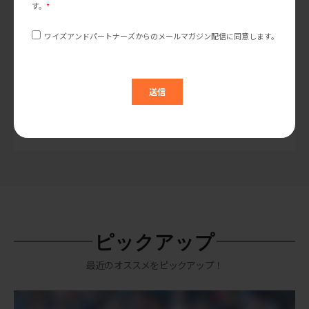
【JETRO鳥取主催セミナーレポート】米国食品・酒類業
界における最新トレンドと売れる商品のつくり方
先日、JETRO鳥取様主催オンラインセミナーに弊社CMO/上級コン
サルタントの結城彩子が登壇しました。アメリカの「食」と
「酒」の最新トレンドとは？アメリカで売れる商品はどのように
つくられるのか？様々な調査データや事例をも […]
市場調査・市場動向
ブランディング
食品・飲料トレンド
海外進出
2023.07.26
ピックアップ
最近のオススメをピックアップ！