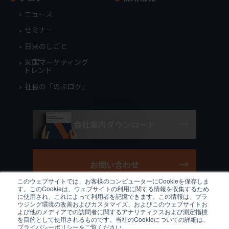
ニュース
セミナー
日米のしごと
米国マーケティング
トレンド
社長の「のぶログ」
会社案内ダウンロード
お問い合わせ
このウェブサイトでは、お客様のコンピューターにCookieを保存しま
す。このCookieは、ウェブサイトの利用に関する情報を収集するため
に使用され、これによって利用者を記憶できます。この情報は、ブラ
ウジング環境の改善およびカスタマイズ、およびこのウェブサイトお
よび他のメディアでの訪問者に関するアナリティクスおよび測定指標
/
JP
EN
プライバシーポリシー
クッキーポリシー
利用規約
を目的として使用されるものです。当社のCookieについての詳細は、
サイトマップ
プライバシーポリシーをご覧ください。