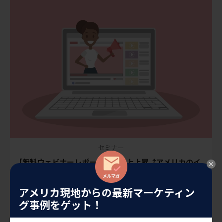
セミナー
【無料ウェビナーレポート】「売上上昇⤴︎アメリカのイ
ンフルエンサー施策とは？」
2024年8月7日（水）10:00~11:00(日本時間)に、「売上上昇⤴︎アメ
アメリカ現地からの最新マーケティン
リカのインフルエンサー施策とは？」無料セミナーを開催しまし
グ事例をゲット！
た。現在のアメリカのリアルなSNS事情とアメリカでますます比
重が高まっているインフ […]