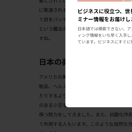
番とされています。都会に住む日本人は特
に敬遠されるため、目を美しく見せるカラ
ビジネスに役立つ、世
ミナー情報をお届けし
て目をパッチリさせる人が多いようです。
という魔法の歌があるくらいですから、日
日本語では検索できない、ア
ィング情報をいち早く入手し
すね。
ています。ビジネスにすぐに
日本の美容はスキンケア、
アメリカの美容業界では、化粧品とスキン
粧品、ヘルスケアがオーバーラップしてい
たりするよりも、自然な方法でシミを予防
のある小豆を砕いて角質を取り除いたり、
保つ努力をしてきました。また、抗酸化作
て外用する人もいます。このような自然な