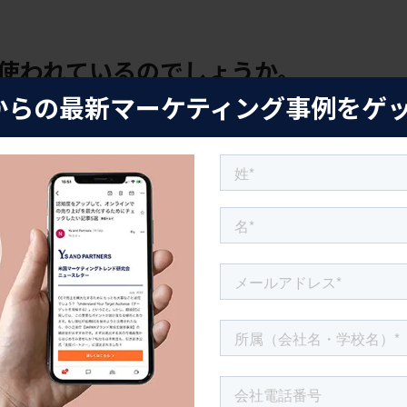
使われているのでしょうか。
からの最新マーケティング事例をゲ
人は「カワイイ」または「キュートな女の子」を好み、日本の
ます。アイメイクでは、大きな丸い「パピーアイ」や人形のよう
フトなアイグリッターで簡単に実現させています。また女性らし
逆に濃い色や明るい色合いの口紅は、エディトリアル・ハイフ
特に若い世代にはシェービングがあまり好まれていません。ア
イターを使って頬骨を高く見せるメイクが主流ですが、日本で
さを演出することが多いです。
いは、つけまつげやカラコンがよく使われることです。アメリカ
がありますが、主に特別な日に使うものです。反対に日本では