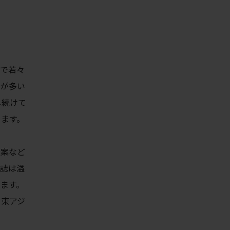
気で若々
とが多い
し続けて
ります。
提案など
雑誌は溢
ます。
、東アジ