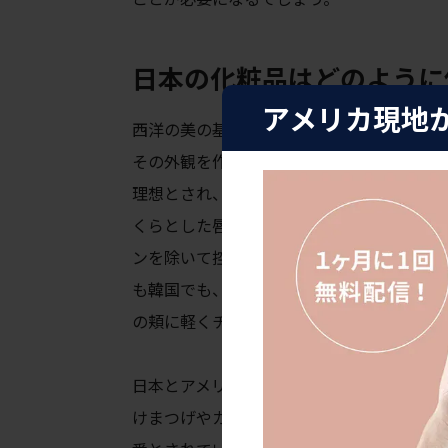
日本の化粧品はどのように
アメリカ現地
西洋の美の基準とは対照的に、現代の日本
その外観を作るのに大きな役割を果たして
理想とされ、垂れ下がったアイラインとソ
くらとした唇は、リップグロスを多用し、
ンを除いて控える傾向にあります。また、
も韓国でも、チークやブロンザー、ハイラ
の頬に軽くチークを入れるだけで、若々し
日本とアメリカのメイクアップの大きな違
けまつげやカラーコンタクトは確かに人気