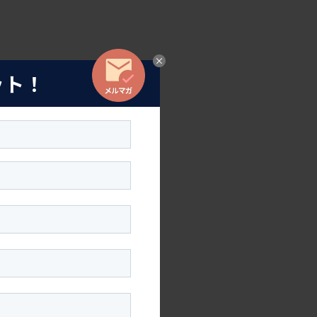
ット！
化粧品は
な目が
いふっ
ァッショ
メリカで
は目の下
ではつ
美容の定