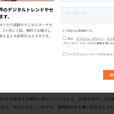
に目の形を美しくすることが好きですが、整形手術などの手術
ーコンタクトや、人形のようなつけまつげは日常的に使われ、
界のデジタルトレンドやセ
ます。
きゃりーぱみゅぱみゅさんの歌にも、つけまつげをつけると自
本人のメイクの中でつけまつげがいかに大切にされているかが
メリカで話題のデジタルマーケテ
、1ヶ月に１回、無料でお届けし
使えると大好評のメルマガです。
コスメ、ヘルスケアが重なり合う
ケアが明確に分かれていますが、日本の美容業界では、スキン
る傾向があります。例えば、日本人は、シミが出来てから消し
する方がずっと良いと考えています。日本人女性は昔から、抗
米のとぎ汁で肌をきれいにしたりと、特定の食品を使って肌の
用のある緑茶を定期的に飲むだけではなく、お茶を冷やして化
方法で、毛穴を小さくしながら、透明感のある輝く肌を手に入