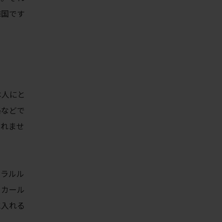
隣国です
本人にと
格などで
しれませ
ュラルル
くカール
に入れる