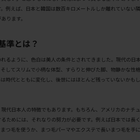
す。例えば、日本と韓国は数百キロメートルしか離れていない
があります。
基準とは？
われるように、色白は美人の条件とされてきました。現代の日
、そしてスリムで小柄な体型、すらりと伸びた脚、物静かな性
準は時代とともに変化し、後世にはほとんど残っていないかも
、現代日本人の特徴でもあります。もちろん、アメリカのナチ
するためには、それなりの努力が必要です。例えば日本では長
けまつ毛を使うか、まつ毛パーマやエクステで長いまつ毛を手