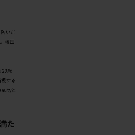
を防いだ
す。韓国
29歳
重視する
utyと
に満た