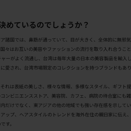
決めているのでしょうか？
ジア諸国では、鼻筋が通っていて、目が大きく、全体的に無邪
の国々はお互いの美容やファッションの流行を取り入れ合うこ
チャーがよく流通し、台湾は毎年大量の日本の美容製品を輸入
家に愛され、台湾市場限定のコレクションを持つブランドもあ
。それは表紙の美しさ、様々な情報、多様なスタイル、ギフト
のコンビニエンスストア、美容院、カフェ、病院の待合室にも
国内だけでなく、東アジアの他の地域でも強い存在感を示してい
クアップ、ヘアスタイルのトレンドを海外在住の親日家に伝え
のです。