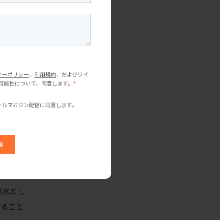
は一般的
毎日つけ
信がつく
わかりま
ケア、化
たり隠し
酸化作用
透明感を
粧水とし
れること