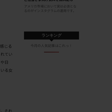
アメリカ市場において実は必須とな
るのがインスタグラムの運用です。
ランキング
と感じる
今月の人気記事はこれっ！
されてい
イや日
ている女
す。それ