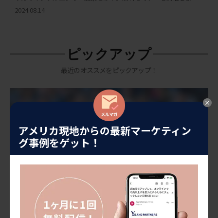
た。現在のアメリカのリアルなSNS事情とアメリカでますます比
2024.08.14
重が高まっているインフ […]
ピックアップ
最近のオススメをピックアップ！
アメリカ現地からの最新マーケティン
グ事例をゲット！