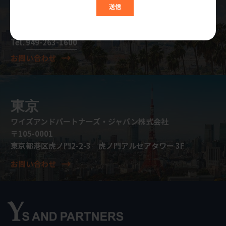
Ys and Partners, Inc.
5151 California Ave. Suite 100
Irvine, CA 92617 U.S.A.
Tel.
949-263-1600
お問い合わせ
東京
ワイズアンドパートナーズ・ジャパン株式会社
〒105-0001
東京都港区虎ノ門2-2-3 虎ノ門アルセアタワー 3F
お問い合わせ