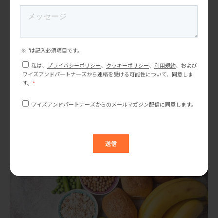
米国マーケティングトレンド研究会
寿司・ラーメン・抹茶の次は何か？ 米国消費者調査から
見えた「次の日本食品」市場の兆候
寿司、ラーメン、抹茶。 これらは今や、アメリカ市場において日
本食品を代表する存在となりました。 実際、多くの日本企業にと
って、「日本食はアメリカで受け入れられるのか？」という不安
は、以前ほど大きなテーマではなくなりました […]
市場調査
消費者調査
消費者インサイト
米国市場
日本食品
食品マーケティング
ブランド戦略
食品輸出
2026.06.29