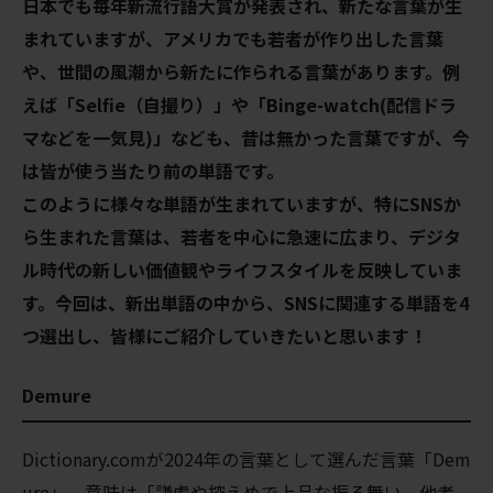
日本でも毎年新流行語大賞が発表され、新たな言葉が生
まれていますが、アメリカでも若者が作り出した言葉
や、世間の風潮から新たに作られる言葉があります。例
えば「Selfie（自撮り）」や「Binge-watch(配信ドラ
マなどを一気見)」なども、昔は無かった言葉ですが、今
は皆が使う当たり前の単語です。
このように様々な単語が生まれていますが、特にSNSか
ら生まれた言葉は、若者を中心に急速に広まり、デジタ
ル時代の新しい価値観やライフスタイルを反映していま
す。今回は、新出単語の中から、SNSに関連する単語を4
つ選出し、皆様にご紹介していきたいと思います！
Demure
Dictionary.comが2024年の言葉として選んだ言葉「Dem
ure」、意味は「謙虚や控えめで上品な振る舞い、他者