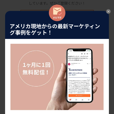
しています。
ぜひご登録ください！
メルマガ登録する
アメリカ現地からの最新マーケティン
グ事例をゲット！
プロジェクトのご相談やご依頼につきましては、以下のフォーム
に必須項目をご入力ください。
24時間以内に回答いたします。
お問い合わせ
前の記事
米国マーケティングトレンド
アメリカで好調な「日本酒(sake)」。海外
での人気の背景と今後の展望(2025年 最…
次の記事
米国マーケティングトレンド