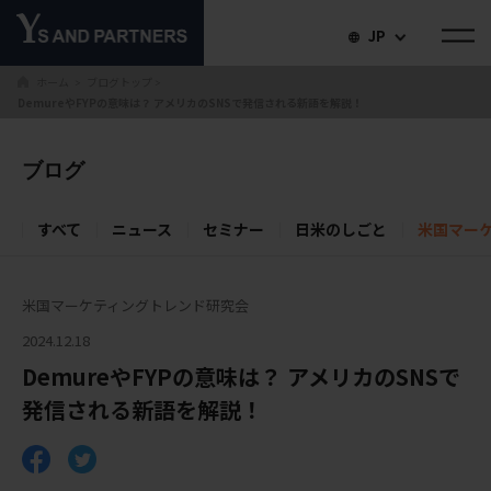
JP
ホーム
ブログトップ
＞
＞
DemureやFYPの意味は？ アメリカのSNSで発信される新語を解説！
ブログ
すべて
ニュース
セミナー
日米のしごと
米国マー
米国マーケティングトレンド研究会
2024.12.18
DemureやFYPの意味は？ アメリカのSNSで
発信される新語を解説！