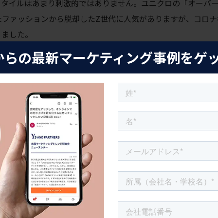
スタイルはあまり刺激的ではありません。ユニクロの「オーバ
たファッションから脱却したZ世代に人気がありますが、コロナ
りました。
からの最新マーケティング事例をゲ
グ成功事例：ユニクロ ワイヤレスブラ
ンライン式へと大きく変化し、人々が購入するものも変わってき
新しい服を必要とする場面が減ったからでした。仕事用のスラッ
に、部屋着やアスレジャーウェアなど、家の中で着るのに適し
好調です。アメリカでのブラジャーの売上は、2020年後半に
の売り上げは14％もアップしました。[3]ユニクロは約10年