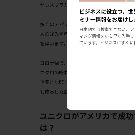
ヤレスブラだけを作ることを発表しました
ビジネスに役立つ、世
ミナー情報をお届けし
多くのアパレル企業は、女性用下着への投
日本語では検索できない、ア
人の好みを考慮しなければならず、ライン
ィング情報をいち早く入手し
ています。ビジネスにすぐに
を伴います。しかし、ユニクロにとって快
コロナ禍で、ユニクロは快適な下着を求め
ニクロの紛れもない品質は、ターゲット（
企業と比較しても際立っていました。これに
も成長した商品となりました。
ユニクロがアメリカで成功
は？