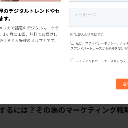
が、そのスタイルへのこだわりがようやく実を結んだのです。
界のデジタルトレンドやセ
ます。
資を好みません。コレクションの企画には多くの時間がかかり
メリカで話題のデジタルマーケテ
が成功するために必要な資金も相当なもので、基本的には大き
、1ヶ月に１回、無料でお届けし
使えると大好評のメルマガです。
適なインナーウェアは、何年もかけて開発してきたものです。
る新たなニーズにマッチした商品をすでに用意していただけで
アメリカの小売企業）のようなファストファッションの生産技
より、同社のワイヤレスブラは、女性用下着の分野で過去10
するには？その為のマーケティング戦