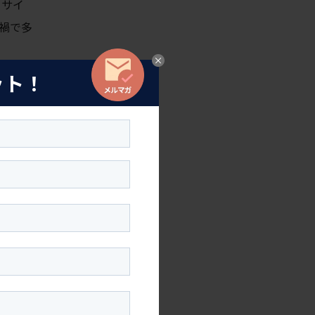
ーサイ
禍で多
ット！
の品
ました。
クスや
た着心地
全体で
前にワイ