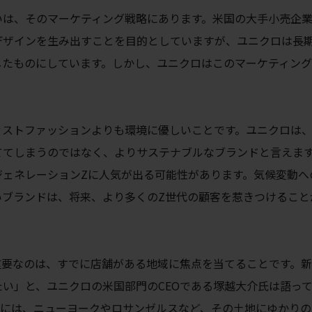
いは、そのマーケティング戦略にあります。米国の大手小売企
デザインを生み出すことを目的としていますが、ユニクロは長
したものにしています。しかし、ユニクロはこのマーケティン
ァストファッションよりも環境に優しいことです。ユニクロは
ててしまうのではなく、よりサステナブルなブランドと言えま
ジェネレーションZに人気が出る可能性があります。気候変動へ
いブランドは、将来、より多くのZ世代の顧客を惹きつけること
重要なのは、すでに店舗がある地域に焦点を当てることです。
い」と、ユニクロの米国部門のCEOである塚越大介氏は語っ
ンには、ニューヨークやロサンゼルスなど、その土地にゆかりの