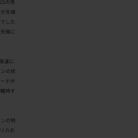
クロの売
ンが天候
品でした
、天候に
を急速に
ョンの状
ピードが
を維持す
ョンの特
リカの