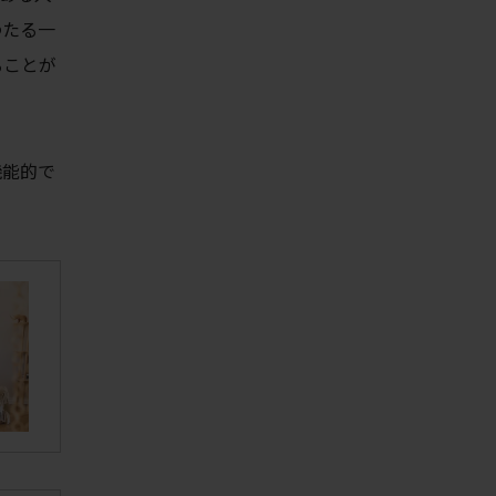
わたる一
ることが
機能的で