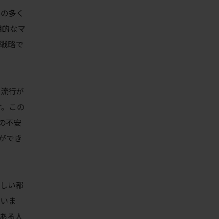
業の多く
期的なマ
グ戦略で
、流行が
す。この
の不安
ができ
新しい都
ていま
ある人