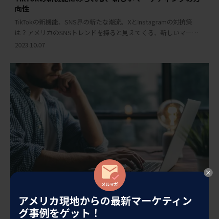
向性
TikTokの新機能、SNS界の新たな潮流。XとInstagramの対抗策
は？アメリカのSNSトレンドを探ると見えてくる、新しいマーケ
ティングの方向性。 はじめに イーロン・マスクによるXの買収と
2023.10.07
それに続くXへのリブラン […]
アメリカ現地からの最新マーケティン
グ事例をゲット！
米国マーケティングトレンド研究会