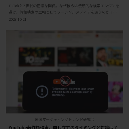
TikTokとZ世代の密接な関係。なぜ彼らは伝統的な検索エンジンを
避け、情報検索の主軸としてソーシャルメディアを選ぶのか？マ
ーケティングの未来は、この変化を理解しているかにかかってい
2023.10.21
る。 はじめに 新しいZ世代の調査結果 […]
米国マーケティングトレンド研究会
YouTube著作権侵害、申し立てのタイミングと対策は？