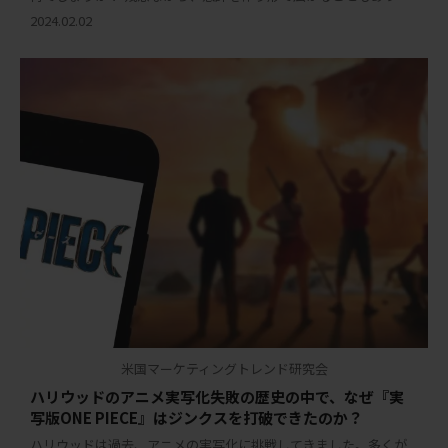
す。しかし、時にはブランドの製品やサービスが期待を上回るこ
2024.02.02
とでSNS上でバイラルが起きることもあり […]
米国マーケティングトレンド研究会
ハリウッドのアニメ実写化失敗の歴史の中で、なぜ『実
写版ONE PIECE』はジンクスを打破できたのか？
ハリウッドは過去、アニメの実写化に挑戦してきました。多くが