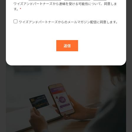
米国マーケティングトレンド研究会
Facebookがリールズを全世界でリリース：あなたは活用
できていますか？
先月、Facebookはショート動画機能「Facebookリールズ」を全
世界へ向けてリリースしました。1この機能はInstagramのリール
ズと極めて似ており、若年層ユーザーを引きつける戦略の一部で
2022.03.15
あると思われます。この […]