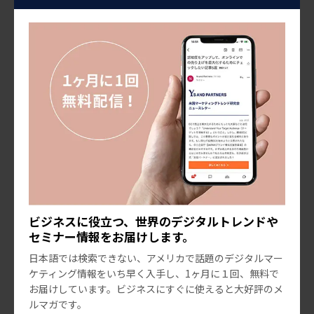
SNSマーケティングで見落としがちな、ユーザーのデバ
イス環境
ターゲットを理解することは、「成功するマーケティング」の鍵
ですが、その中でも「ユーザーが利用しているデバイスの種類」
まで理解していますか？ アメリカの最新技術トレンドを探ると、
2023.09.30
あの大手SNSがなぜ、どのような失敗をしたの […]
ビジネスに役立つ、世界のデジタルトレンドや
セミナー情報をお届けします。
日本語では検索できない、アメリカで話題のデジタルマー
ケティング情報をいち早く入手し、1ヶ月に１回、無料で
お届けしています。ビジネスにすぐに使えると大好評のメ
ルマガです。