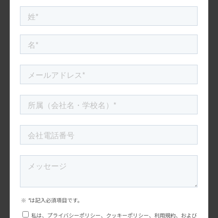
米国マーケティングトレンド研究会
SNS広告のトレンドが変わる？AR広告がもたらす、今後
のトレンド
先日ニューヨークで行われたMetaのプレスイベント（広告主むけ
企業イベント）でMeta社はFacebookとInstagramの新しい広告タ
イプのテストをしていると発表しました[1]。現在はまだテスト期
2022.10.19
間中ですが、今後本 […]