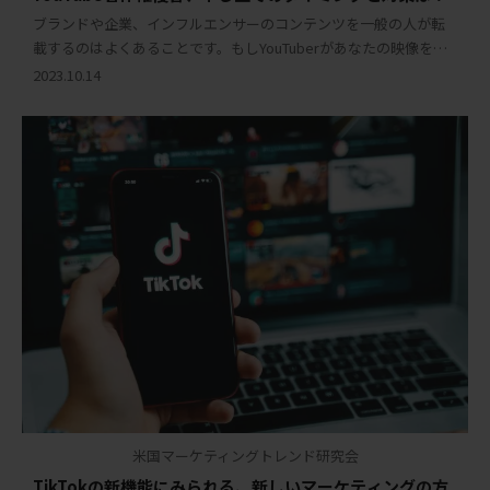
ブランドや企業、インフルエンサーのコンテンツを一般の人が転
載するのはよくあることです。もしYouTuberがあなたの映像を無
断で使用したり、クリエイターが無断でアップロードした場合、
2023.10.14
オリジナルの制作者にはどういった対抗手 […]
米国マーケティングトレンド研究会
TikTokの新機能にみられる、新しいマーケティングの方