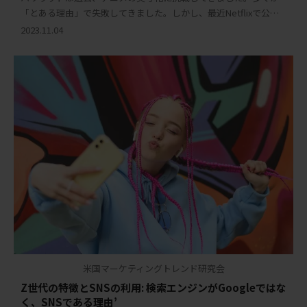
「とある理由」で失敗してきました。しかし、最近Netflixで公開
された実写版ONE PIECEは、そのジンクスを打破し、ファンや批評
2023.11.04
家から高い評価を受けています […]
米国マーケティングトレンド研究会
Z世代の特徴とSNSの利用: 検索エンジンがGoogleではな
く、SNSである理由’