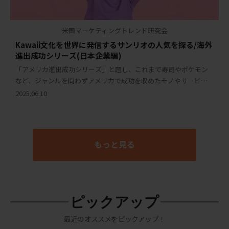
米国マーケティングトレンド研究会
Kawaii文化を世界に発信するサンリオの人気を探る/海外
進出成功シリーズ(日本企業編)
「アメリカ進出成功シリーズ」と題し、これまで寿司やポケモン
など、ジャンルを問わずアメリカで成功を収めたモノやサービ
ス、企業をご紹介してきました。今回ご紹介するのは、日本を代
2025.06.10
表するKawaii文化の象徴ともいえる「サンリオ […]
もっと見る
ピックアップ
最近のオススメをピックアップ！