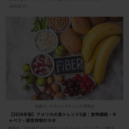
合調味料に関するカントリーレポート」が発刊されました。 本レ
2026.05.15
ポートは、これから米国向 […]
米国マーケティングトレンド研究会
【2026年版】アメリカの食トレンド3選｜食物繊維・キ
ャベツ・感覚体験がカギ
昨年の「2025年アメリカのトレンドフード・ドリンク」に続き、