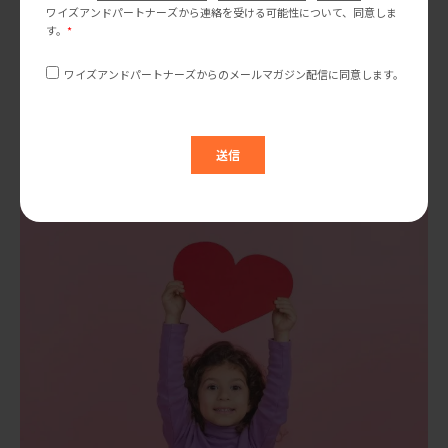
米国マーケティングトレンド研究会
2025年夏、アメリカの最新フレーバートレンド！注目の
新フレーバーが続々登場
アメリカの「夏の味」トレンド2025年版とは？ 「夏の味」と聞い
て、どんな味を思い浮かべますか？日本ではスイカや桃、メロン
など、さっぱりとした甘みのあるフルーツが定番ですが、2025年
2025.06.24
のアメリカではどんな味が「夏の味」と […]