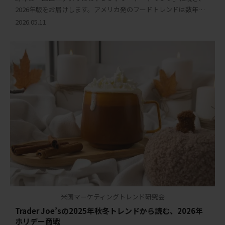
2026年版をお届けします。アメリカ発のフードトレンドは数年後
に他国へ波及するケースが多く、アメリカ進出を検討・展開中の
2026.05.11
日本の食品・飲料メーカーにとって、先読 […]
米国マーケティングトレンド研究会
Trader Joe’sの2025年秋冬トレンドから読む、2026年
ホリデー商戦