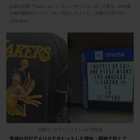
以前の記事「Trader Joe’s（トレーダージョーズ）に見る、日本食
の海外展開のヒント」でもご紹介したように、米国の人気グロー
サリーチェーンTrader Joe’sには、アメリカの消費者トレンドを読
2026.05.07
み解くヒントが多く […]
米国マーケティングトレンド研究会
鬼滅の刃がアメリカで大ヒットした理由｜現地で効くア