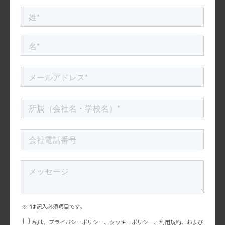
米国マーケティングトレンド研究会
アメリカでカレー人気上昇中！Japanese Curryが海外で
注目される理由とは？
日本人の国民食ともいえるカレーライス！家庭ごとのこだわりが
詰まった味は、子どもから大人まで幅広い世代に愛されていま
す。そんな日本のカレーが、今アメリカでもじわじわと人気を集
2025.08.01
めていることをご存知でしょうか？実はアメリカでは […]