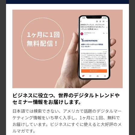
米国マーケティングトレンド研究会
【2025年版】アメリカと日本のEC市場比較
近年、世界的にEC市場は急速に拡大していますが、特にコロナ禍
以降、大きくオンラインへシフトし、EC市場がぐんぐん成長して
います。今回は、アメリカと日本のEC市場の特徴と、サービス面
2025.09.03
での違いに焦点を当ててご紹介していきたい […]
ビジネスに役立つ、世界のデジタルトレンドや
セミナー情報をお届けします。
日本語では検索できない、アメリカで話題のデジタルマー
ケティング情報をいち早く入手し、1ヶ月に１回、無料で
お届けしています。ビジネスにすぐに使えると大好評のメ
ルマガです。