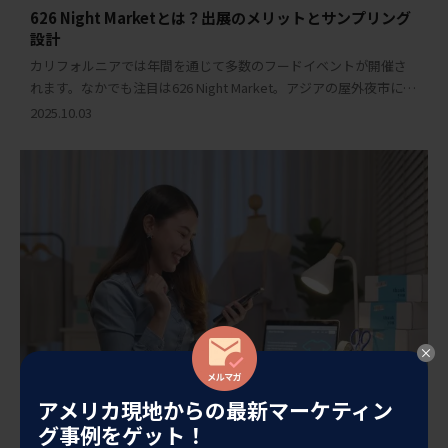
626 Night Marketとは？出展のメリットとサンプリング
設計
カリフォルニアでは年間を通じて多数のフードイベントが開催さ
れます。なかでも注目は626 Night Market。アジアの屋外夜市に着
想を得て2012年に誕生した、米国初・最大級のナイトマーケット
2025.10.03
です。名称はロサンゼルス […]
アメリカ現地からの最新マーケティン
グ事例をゲット！