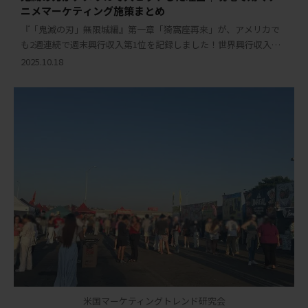
ニメマーケティング施策まとめ
『「鬼滅の刃」無限城編』第一章「猗窩座再来」が、アメリカで
も2週連続で週末興行収入第1位を記録しました！世界興行収入は6
億5,450万ドルを突破し、日本映画としても歴代トップという驚異
2025.10.18
的な数字に。これは「鬼滅の刃」が日本 […]
米国マーケティングトレンド研究会