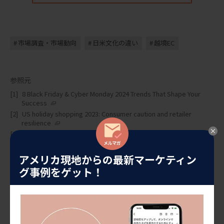
市場調査・市場動向
日米文化の違い
越境EC
参照元
8 Black Friday & Cyber Monday 2024 Trends That Shape Your
Success
US holiday shopping 2023: Consumer caution and retailer
resilience
Black Friday trends from 2023 and the outlook for 2024
Retailers See Shoppers Saving for Big Moments Later This Year
アメリカ現地からの最新マーケティン
グ事例をゲット！
１ヶ月に１回、マーケティングトレンドやセミナー情報をお届け
しています。
ぜひご登録ください！