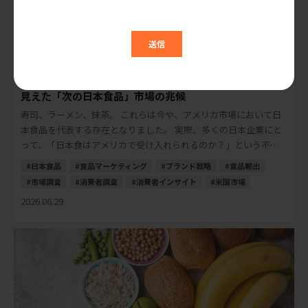
米国マーケティングトレンド研究会
寿司・ラーメン・抹茶の次は何か？ 米国消費者調査から
見えた「次の日本食品」市場の兆候
寿司、ラーメン、抹茶。 これらは今や、アメリカ市場において日
本食品を代表する存在となりました。 実際、多くの日本企業にと
って、「日本食はアメリカで受け入れられるのか？」という不安
は、以前ほど大きなテーマではなくなりました […]
日本食品
食品マーケティング
ブランド戦略
食品輸出
市場調査
消費者調査
消費者インサイト
米国市場
2026.06.29