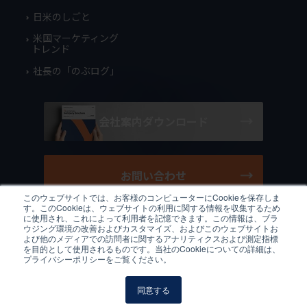
日米のしごと
米国マーケティング
トレンド
社長の「のぶログ」
会社案内ダウンロード
お問い合わせ
このウェブサイトでは、お客様のコンピューターにCookieを保存しま
す。このCookieは、ウェブサイトの利用に関する情報を収集するため
に使用され、これによって利用者を記憶できます。この情報は、ブラ
ウジング環境の改善およびカスタマイズ、およびこのウェブサイトお
よび他のメディアでの訪問者に関するアナリティクスおよび測定指標
/
JP
EN
プライバシーポリシー
クッキーポリシー
利用規約
を目的として使用されるものです。当社のCookieについての詳細は、
サイトマップ
プライバシーポリシーをご覧ください。
© 2026 Ys and Partners Japan Co., Ltd. All Rights Reserved.
同意する