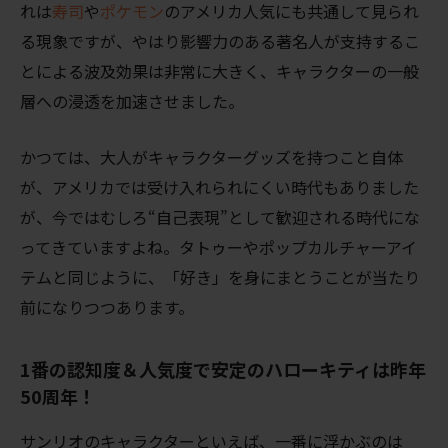
れは
寿司
や
ポケモン
のアメリカ人気にも共通して見られ
る現象ですが、やはり影響力のある著名人が支持するこ
とによる波及効果は非常に大きく、キャラクターの一般
層への浸透を加速させました。
かつては、大人がキャラクターグッズを持つこと自体
が、アメリカでは受け入れられにくい時代もありました
が、今ではむしろ
“
自己表現
”
として歓迎される時代にな
ってきていますよね。タトゥーやポップカルチャーアイ
テムと同じように、「好き」を身にまとうことが当たり
前になりつつあります。
1番の認知度＆人気度で安定のハローキティは昨年
50周年！
サンリオのキャラクターといえば、一番に浮かぶのは