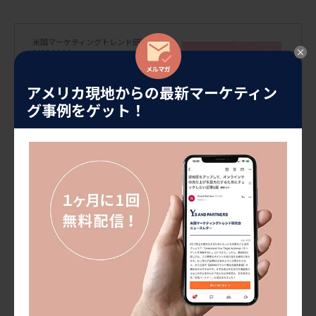
米国マーケティングトレンド研究会
2025.06.10
Kawaii文化を世界に発信するサン
リオの人気を探る/海外進出成功シ
アメリカ現地からの最新マーケティン
リーズ(日本企業編)
「アメリカ進出成功シリーズ」と
グ事例をゲット！
題し、これまで寿司やポケモンな
ど、ジャンルを問わずアメリカで成
功を収めたモノやサービス、企業
をご紹介してきました。今回ご紹
介するのは、日本を代表するKawai
米国マーケティングトレンド研究会
i文化の象徴ともいえる「サンリオ
2025.04.08
[…]
日本のポケモンが世界のPOKEMO
Nに！/海外進出成功シリーズ：ポ
ケモン編
海外進出に成功した物やサービ
ス、企業など、ジャンルを問わず取
り上げてご紹介する、海外進出成
功シリーズ、第二弾！ 前回の寿司
に引き続き、今回は愛される日本の
キャラクター「ポケモン編」をお
米国マーケティングトレンド研究会
届けします。サクセスストーリーを
2025.03.12