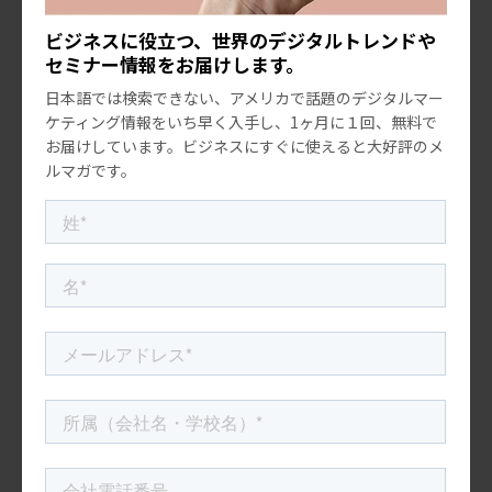
知る […]
寿司とカリフォルニアロール、ア
ビジネスに役立つ、世界のデジタルトレンドや
メリカの食文化への適応 /海外進出
セミナー情報をお届けします。
成功シリーズ：寿司編
これから「海外進出成功シリー
ズ」と題して、海外進出に成功した
日本語では検索できない、アメリカで話題のデジタルマー
物やサービス、企業など、ジャンル
ケティング情報をいち早く入手し、1ヶ月に１回、無料で
を問わず取り上げてご紹介してい
お届けしています。ビジネスにすぐに使えると大好評のメ
きたいと思います。海外進出のサク
ルマガです。
セスストーリーを知ることで、こ
市場調査・市場動向
海外進出
日米文化の違い
れから海外進出したいと考えてい
る企業 […]
Z世代・ミレニアル世代
参照元
サンリオのあゆみ
「ハローキティ」50周年、「カワイイ」魅力の謎と進化をたどる
20+ Unexpected Hello Kitty Collabs That Celebrate the Beloved
Character’s 50th Anniversary