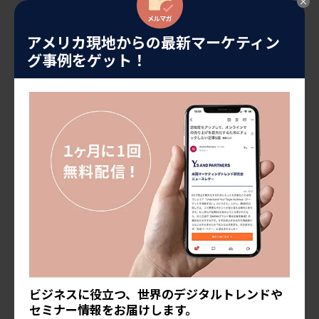
社長の「のぶログ」
2021.11.12
アメリカ現地からの最新マーケティン
妻が（アメリカで）3回目のブース
グ事例をゲット！
ターショットを打った。
妻が新型コロナワクチンの3回目接
種（ファイザー社製）を受けた。
このブースターショットは（今日
の時点で）2回目接種から6ヶ月以
上経過する者で、65歳以上もしく
は65歳以下でも幾つかの条件が合
社長の「のぶログ」
2021.12.17
えば打つことができる。 オンラ
え、コロナ禍に売上を伸ばしたレ
[…]
ストランがある？
私たちのオフィスがあるのは、ア
メリカのカリフォルニア州アーバ
イン市。 全米でもっとも安全なシ
ティに毎年選ばれるくらい住みや
すい土地である。 アジア系住民の
比率が高く、アメリカに進出して
米国マーケティングトレンド研究会
くる日系企業も増えている。 &nbs
2021.05.26
ビジネスに役立つ、世界のデジタルトレンドや
[…]
SNSマーケティング：新型コロナ
セミナー情報をお届けします。
ワクチンをめぐるフェイクニュー