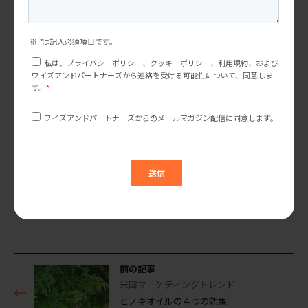
（FDA）に求めています。これらは
免疫システムが低下している人に
推奨されますが、希望者は誰でも
受けら […]
１ヶ月に１回、マーケティングトレンドやセミナー情報をお届け
しています。
ぜひご登録ください！
メルマガ登録する
プロジェクトのご相談やご依頼につきましては、以下のフォーム
に必須項目をご入力ください。
24時間以内に回答いたします。
お問い合わせ
前の記事
米国マーケティングトレンド
ヒノキオイルの４つの効果