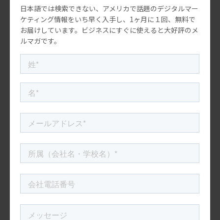
日本語では検索できない、アメリカで話題のデジタルマー
ス。このことからブランドが学べ
アメリカでは、新型コロナウイル
ること。
ケティング情報をいち早く入手し、1ヶ月に１回、無料で
スのワクチン接種がスタートし、
もうすぐ半年になります。2021年5
お届けしています。ビジネスにすぐに使えると大好評のメ
月5日の時点で32％ものアメリカ成
ルマガです。
人が2度目のワクチン接種を終えた
と言われています。そんななか、ソ
社長の「のぶログ」
2021.09.17
ーシャルメディア上ではワク […]
コロナ禍の日本食事情：かっぱえ
びせんがアメリカの日系スーパー
から消えた？
私たちアメリカに住む日本人にと
って、日系のスーパーマーケットは
文字通り生命線である。 オフィス
のあるアーバイン市には、Mitsuwa
Market Placeがあり、近隣にはToky
o Centralがある。 私がアメリ […]
米国マーケティングトレンド研究会
2021.08.24
アメリカの新型コロナウィルス対
策：ブースターショットの推奨と
問題点とは？
アメリカの専門家は、新型コロナ
ウィルスのワクチンをすでに接種
した人へのブースター注射を承認
するよう、アメリカ食品医薬品局