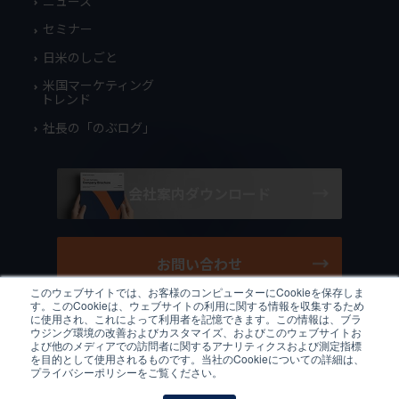
ニュース
セミナー
日米のしごと
米国マーケティング
トレンド
社長の「のぶログ」
会社案内ダウンロード
お問い合わせ
このウェブサイトでは、お客様のコンピューターにCookieを保存しま
す。このCookieは、ウェブサイトの利用に関する情報を収集するため
に使用され、これによって利用者を記憶できます。この情報は、ブラ
ウジング環境の改善およびカスタマイズ、およびこのウェブサイトお
よび他のメディアでの訪問者に関するアナリティクスおよび測定指標
/
JP
EN
プライバシーポリシー
クッキーポリシー
利用規約
を目的として使用されるものです。当社のCookieについての詳細は、
サイトマップ
プライバシーポリシーをご覧ください。
© 2026 Ys and Partners Japan Co., Ltd. All Rights Reserved.