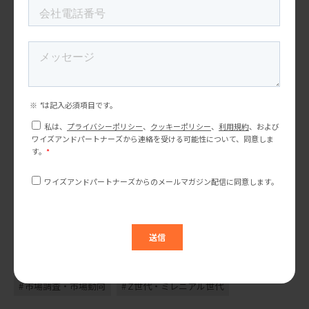
参照元：
[1]
The Influencer Report Engaging Gen Z and Millenni
als
[2]
Facebook publishes new guide to influencer marke
ting and its rising benefit
[3]
How to take your business global with influencer
marketing
[4]
Mock channel for underwhelming advent calendar
市場調査・市場動向
Z世代・ミレニアル世代