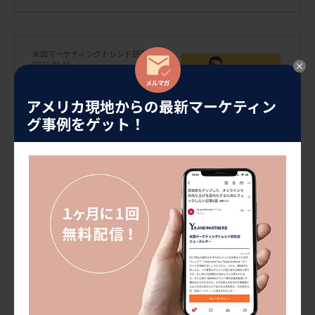
半ばまでの間に生まれた世代とし
て広く受け入れられています。Z世
代の中で最も年長の世代は、現在
成人期の初期段階にあり、一人暮
米国マーケティングトレンド研究会
らしやルームメイトとの同居、あ
2022.02.15
る […]
アメリカ市場調査レポートから：Z
世代・ミレニアル世代のブランド
アメリカ現地からの最新マーケティン
ロイヤルティーにみられる傾向。
最近の若い人は、あまりブランド
グ事例をゲット！
ロイヤリティーを持たなくなって
いるようです。このことは、ミレニ
アル世代とZ世代を対象とした市場
調査で明らかになりました。彼ら
がブランドロイヤリティーをもつ
米国マーケティングトレンド研究会
きっかけになっているのは、製品
2021.11.30
の価格 […]
アメリカZ世代のメディアトレン
ド：字幕付きのコンテンツを好む
若者たち
アメリカのZ世代のトレンドとし
て、テレビや映画などのメディアを
見る時、字幕付きで見ることを好
む、というのがあります。年配のア
メリカ人は字幕が邪魔だと感じる
のに対し、若いアメリカ人は字幕
米国マーケティングトレンド研究会