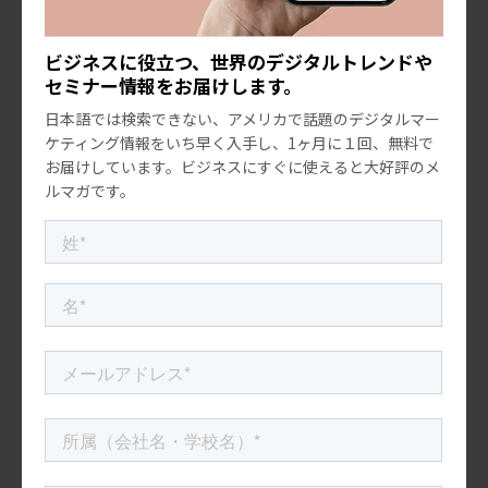
付きのメディアを自ら好んで見て
2021.10.18
いる、 […]
ミレ二アル世代 vs Z世代。その特
ビジネスに役立つ、世界のデジタルトレンドや
徴や違い、それぞれに適したデジ
タルマーケティング戦略とは？
セミナー情報をお届けします。
近年、多くの企業やマーケターに
注目されている世代が、1981年か
日本語では検索できない、アメリカで話題のデジタルマー
ら1996年生まれのミレニアル世代
ケティング情報をいち早く入手し、1ヶ月に１回、無料で
と、1997年から2012年生まれのZ
お届けしています。ビジネスにすぐに使えると大好評のメ
世代です。「若者」と総称してひと
つのグループに括っている企業も
ルマガです。
米国マーケティングトレンド研究会
多いですが、この2つの […]
2022.02.08
【2022米国の消費者調査】ミレニ
アル世代とZ世代の消費行動：3つ
の重要なショッピング傾向
今や消費者層の中で最も大きな割
合を占めるのが、ミレニアル世代
とZ世代です。彼らの消費行動、ラ
イフスタイルやニーズをきちんと
把握することが、ビジネス戦略上
とても重要になってきます。彼らは
今、健康に気を配り、贅沢志向が
あり、 […]