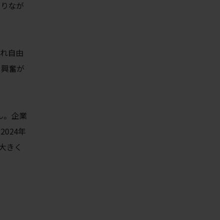
踊りなが
ぞれ自由
と興奮が
ん。企業
024年
大きく