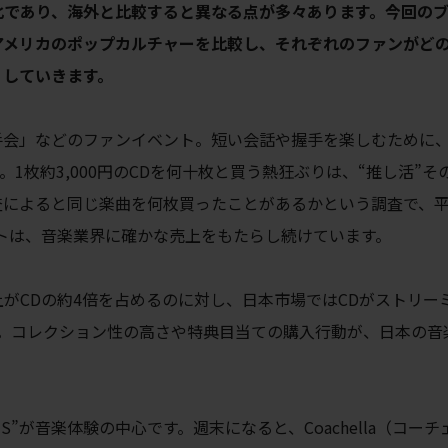
化であり、海外と比較すると異なる点が多々あります。今回の
アメリカのポップカルチャーを比較し、それぞれのファンがど
りしていきます。
手会」などのファンイベント。短い会話や握手を楽しむために、
1枚約3,000円のCDを何十枚と買う熱狂ぶりは、“推し活”そ
査によると
同じ楽曲を何枚買ったことがあるかという調査で、平均
ントは、音楽業界に確かな売上をもたらし続けています。
がCDの約4倍を占めるのに対し、日本市場ではCDがストリー
す。コレクション性の高さや特典目当ての購入行動が、日本の音
S”が音楽体験の中心です。週末になると、Coachella（コーチ