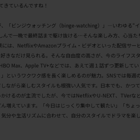
てきているんですね！
ビンジウォッチング（binge-watching）」―いわゆる“
しんで一晩で最終話まで駆け抜ける…そんな楽しみ方、心当た
は、NetflixやAmazonプライム・ビデオといった配信サー
に好きなだけ見られる。そんな自由度の高さが、今のライフス
HBO Max、Apple TV+などでは、あえて週１話ずつ更新して
」というワクワク感を長く楽しめるのが魅力。SNSでは毎週
有しながら楽しむスタイルも根強い人気です。日本でも、かつ
るのが主流でしたが、今ではNetflixやU-NEXT、TVerな
どん増えています。「今日はじっくり集中して観たい」「ちょ
、気分や生活リズムに合わせて、自分のスタイルでドラマを楽
。