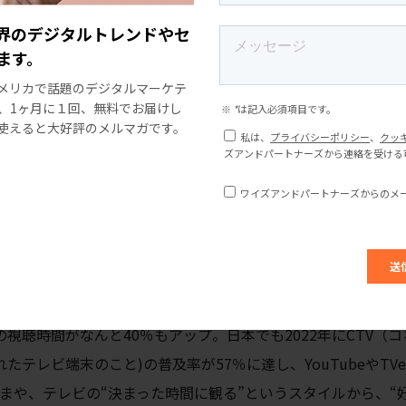
もしれませんが、そのぶんニッチな趣味でも仲間が見つかりや
界のデジタルトレンドやセ
プやRedditのようなオンラインコミュニティも発達していて、「
ます。
的なのもアメリカの20代の特徴でしょう。
メリカで話題のデジタルマーケテ
、1ヶ月に１回、無料でお届けし
使えると大好評のメルマガです。
変化
てるって、ご存じでしたか？
地上波で観るスタイルから、どんどん離れつつあります。日本
するのが当たり前になってきていますね。アメリカでも同じよう
ングをメインで利用しているんです。NetflixやPrime Vid
の視聴時間がなんと40％もアップ。日本でも2022年にCTV（
テレビ端末のこと)の普及率が57％に達し、YouTubeやTVe
いまや、テレビの“決まった時間に観る”というスタイルから、“