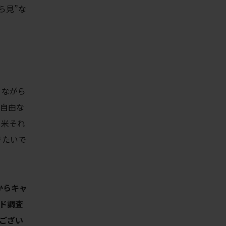
ら見”な
りながら
で自由な
日米それ
きたいで
からキャ
ド調査
ござい