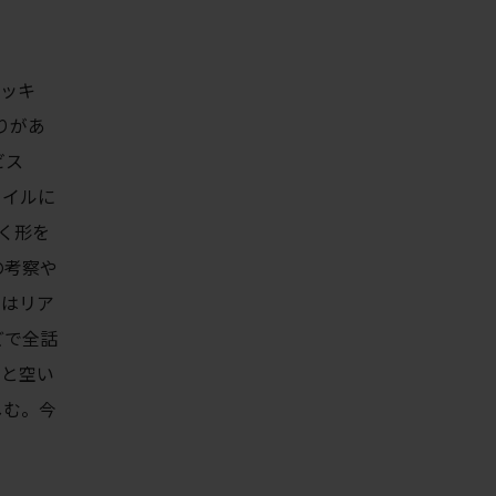
イッキ
りがあ
ビス
タイルに
いく形を
の考察や
てはリア
どで全話
っと空い
しむ。今