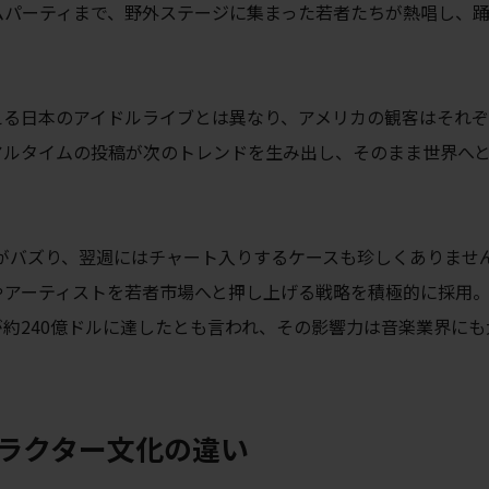
ムパーティまで、野外ステージに集まった若者たちが熱唱し、
える日本のアイドルライブとは異なり、アメリカの観客はそれ
アルタイムの投稿が次のトレンドを生み出し、そのまま世界へ
楽曲がバズり、翌週にはチャート入りするケースも珍しくありませ
アーティストを若者市場へと押し上げる戦略を積極的に採用。2
約240億ドルに達したとも言われ、その影響力は音楽業界にも
ラクター文化の違い