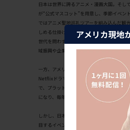
日本は世界に誇るアニメ・漫画大国。そし
が“公式マスコット”を用意し、季節イベン
ではアニメ聖地巡礼ツアーを組み込んだ観
アメリカ現地
しめる仕掛けが大人気。こうした取り組み
世代を問わず「推しのキャラ」をコレクショ
域振興や企業ブランディングにもつながっ
一方、アメリカのエンタメ＆キャラクター
Netflixドラマといったメジャーコンテンツ
で、プラットフォームとジャンル
が非常に
になり、毎年夏に開かれるAnime Expo
しかし、日本のように「全国民的に誰もが
目するイベントが少なく、逆に言えば、そ