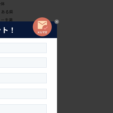
治体
。ある県
リーを楽
ット！
徴です。
熱量が地
ド映画や
ストま
なじみ
全米が注
す。日本