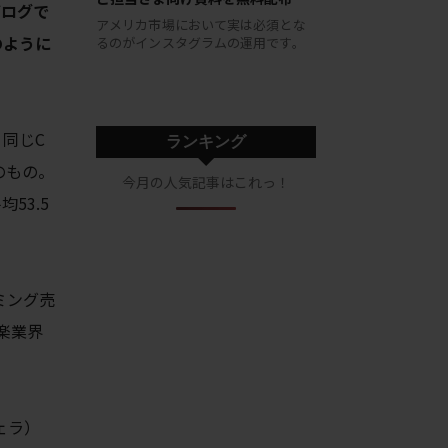
ブログで
アメリカ市場において実は必須とな
のように
るのがインスタグラムの運用です。
同じC
ランキング
のもの。
今月の人気記事はこれっ！
53.5
ミング売
楽業界
ェラ）