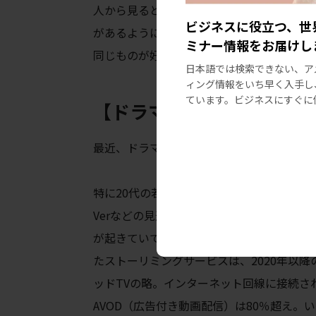
人から見ると「みんなバラバラ」と映るか
ビジネスに役立つ、世
があるように思います。Facebookグルー
ミナー情報をお届けし
同じものが好きな人と語り合う」ことに積極
日本語では検索できない、ア
ィング情報をいち早く入手し
ています。ビジネスにすぐに
【ドラマ】視聴スタイルの
最近、ドラマの楽しみ方がこんなに変わっ
特に20代の若者を中心に、リアルタイムの
Verなどの見逃し配信でドラマをチェック
が起きていて、18〜24歳の約87％がストリーミ
たストーリミングサービスは、2020年以降
ッドTVの略。インターネット回線に接続された
AVOD（広告付き動画配信）は80％超え。