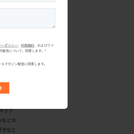
すい土壌
自分と
では、T
な流れ
eoといっ
コネクテ
rなどの
好きなと