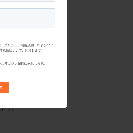
ャベツが
シェフが
にとって