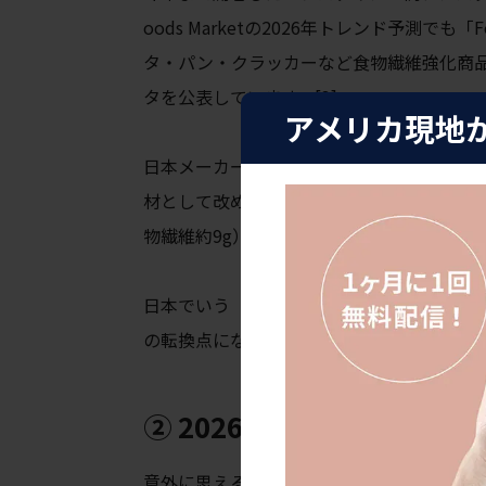
oods Marketの2026年トレンド予測でも
タ・パン・クラッカーなど食物繊維強化商品が急
タを公表しています。[3]
アメリカ現地
日本メーカーに注目してほしいのが、こん
材として改めてスポットが当たっています
物繊維約9g）の急成長も、このトレンドを
日本でいう「腸活」が、アメリカでは「Gut 
の転換点になる可能性があります。
② 2026年は「キャベツの
意外に思えるかもしれませんが、Pintere