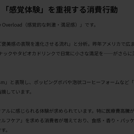
ad ── 「感覚体験」を重視する消費行動
y Overload（感覚的な刺激・満足感）」です。
ドがご褒美感の表現を進化させる流れ」と分析。昨年アメリカで広
文化—スナックやタピオカドリンクで日常に小さな満足を——がさらに
maximalism」と表現し、ポッピングボバや泡状コーヒーフォームなど
指摘しています。
でリアルに感じられる体験が求められています。特に医療費高騰
セルフケア」を求める消費者が増えており、食感・香り・パッ
です。