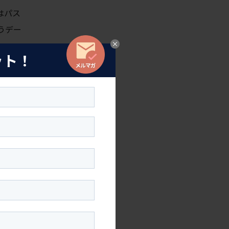
ではパス
うデー
ット！
物繊維素
あたり食
年はそ
UEも