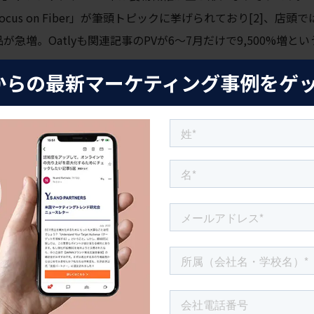
「Focus on Fiber」が筆頭トピックに挙げられており[2]、店頭
増。Oatlyも関連記事のPVが6〜7月だけで9,500%増とい
からの最新マーケティング事例をゲ
にゃくです。日本では馴染み深い素材ですが、アメリカでは食
。また、
別記事で詳しく紹介した機能性炭酸飲料Olipop
（1缶
象徴しています。
Health＝ウェルネスの基本」として定着しつつある——2026
年」
stの2026年トレンド予測が注目食材に「キャベツ」を選出。VOG