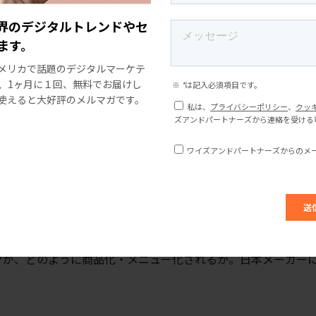
と明言しています。[4]
界のデジタルトレンドやセ
ます。
カなど映える野菜が主役でしたが、今や「地味な定番野菜」キ
メリカで話題のデジタルマーケテ
、1ヶ月に１回、無料でお届けし
ドディッシュではなく
キャベツステーキ
としてメイン使いする
使えると大好評のメルマガです。
比 +110%
%[5]
ツが、どのように商品化・メニュー化されるか。日本メーカー