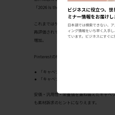
「2026 Is the Year of the Cabbage」
ビジネスに役立つ、世
ミナー情報をお届けし
これまではケール・カリフラワー・パプリ
日本語では検索できない、ア
ィング情報をいち早く入手し
再評価されています。レストランではサイ
ています。ビジネスにすぐに
増加。
Pinterestの検索データでも：
「キャベツ・ダンプリング（餃子）」：前年
「キャベツ・アルフレッド」：前年比 +45
安価・汎用性・栄養価を兼ね備えたキャベ
も素材訴求のヒントになりえます。