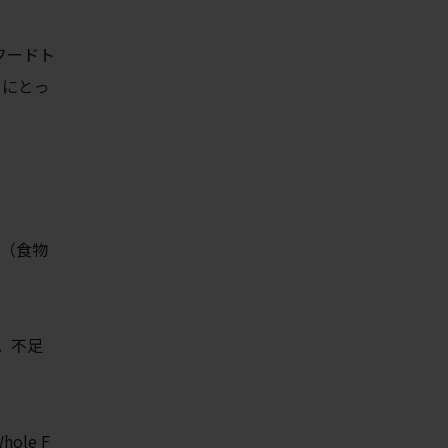
フードト
ーにとっ
g（食物
。不足
le F