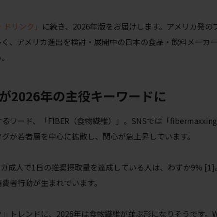
・ドリンク」
に続き、2026年版をお届けします。アメリカ発の
多く、アメリカ進出を検討・展開中の日本の食品・飲料メーカ
い。
」が2026年の主役キーワードに
ド、「FIBER（食物繊維）」。SNSでは「fibermaxxin
タグが若者層を中心に拡散し、関心が急上昇しています。
成人で1日の推奨摂取量を達成している人は、わずか9% [1]
消費者行動が生まれています。
トレンドに、2026年は食物繊維が並ぶ形になりそうです。Who