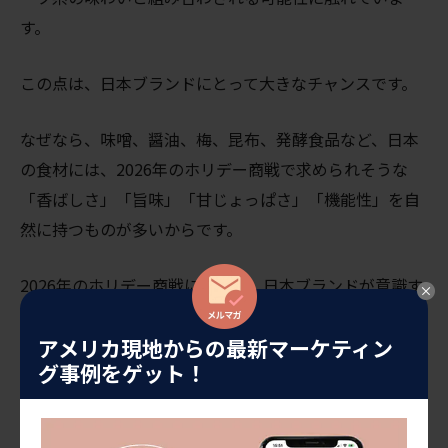
す。
この点は、日本ブランドにとって大きなチャンスです。
なぜなら、味噌、醤油、梅、昆布、発酵食品など、日本
の食材には、2026年のホリデー商戦で求められそうな
「香ばしさ」「旨味」「甘じょっぱさ」「機能性」を自
然に持つものが多いからです。
2026年のホリデー商戦に向けて、日本ブランドが意識す
べきポイントは、大きく3つあります。
アメリカ現地からの最新マーケティン
グ事例をゲット！
1つ目は、健康訴求を日常の食シーンに落とし込むことで
す。プロテイン、グルテンフリー、低糖質、発酵、腸内
環境といった機能性は重要ですが、それを難しい説明で