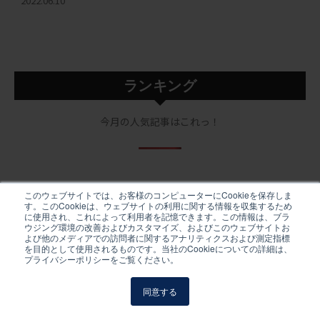
2022.06.10
ランキング
今月の人気記事はこれっ！
このウェブサイトでは、お客様のコンピューターにCookieを保存しま
す。このCookieは、ウェブサイトの利用に関する情報を収集するため
に使用され、これによって利用者を記憶できます。この情報は、ブラ
U.S.
ウジング環境の改善およびカスタマイズ、およびこのウェブサイトお
よび他のメディアでの訪問者に関するアナリティクスおよび測定指標
を目的として使用されるものです。当社のCookieについての詳細は、
Ys and Partners, Inc.
プライバシーポリシーをご覧ください。
5151 California Ave. Suite 100
Irvine, CA 92617 U.S.A.
同意する
Tel.
949-263-1600