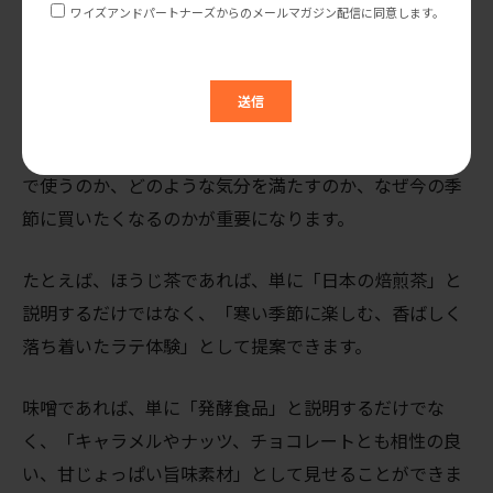
市場では「味の良さ」だけでは不十分だということで
す。
もちろん、品質やおいしさは大前提です。しかし、米国
の小売市場では、それに加えて、どのような生活シーン
で使うのか、どのような気分を満たすのか、なぜ今の季
節に買いたくなるのかが重要になります。
たとえば、ほうじ茶であれば、単に「日本の焙煎茶」と
説明するだけではなく、「寒い季節に楽しむ、香ばしく
落ち着いたラテ体験」として提案できます。
味噌であれば、単に「発酵食品」と説明するだけでな
く、「キャラメルやナッツ、チョコレートとも相性の良
い、甘じょっぱい旨味素材」として見せることができま