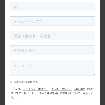
「今だけの楽しさ」や「生活の中の小さな変化」を買っ
ています。したがって、日本ブランドも、ただ「秋限
定」「冬限定」と打ち出すだけではなく、その商品がど
のような気分や時間を作るのかまで伝える必要がありま
す。
つまり、2026年のホリデー商戦でも、2025年と同じく
「健康志向」と「小さな贅沢」は続きます。ただし、そ
の表現はより複雑になり、単なる甘い季節限定フレーバ
ーから、旨味・香ばしさ・発酵感・甘じょっぱさを組み
合わせた“大人のコンフォートフード”へ進化していく可
能性があります。
日本ブランドにとってのヒント
2025年秋冬のTrader Joe’s商品から学べることは、米国