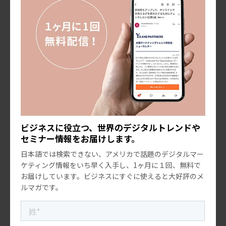
終わらせるのではなく、「朝食に取り入れやすい」「仕
事中のスナックになる」「夜のリラックスタイムに合
う」といった形で、生活の中の使い方まで見せることが
大切です。
2つ目は、秋冬らしい香ばしさや甘じょっぱさを活用す
ることです。メープル、ブラウンバター、キャラメル、
シナモン、ナッツ、チョコレートといった米国で親しま
れている秋冬フレーバーに、ほうじ茶、黒ごま、味噌、
ビジネスに役立つ、世界のデジタルトレンドや
セミナー情報をお届けします。
醤油、柚子、梅などの日本的な要素を組み合わせること
日本語では検索できない、アメリカで話題のデジタルマー
で、親しみやすさと新しさの両方を出すことができま
ケティング情報をいち早く入手し、1ヶ月に１回、無料で
す。
お届けしています。ビジネスにすぐに使えると大好評のメ
ルマガです。
3つ目は、単なる季節限定味ではなく、体験として設計
することです。米国消費者は、季節限定商品を通じて