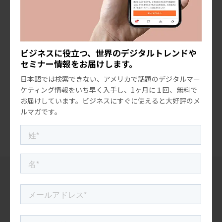
前の記事
米国マーケティングトレンド
ビジネスに役立つ、世界のデジタルトレンドや
アメリカの麺類: すっかり人気のラーメンに
セミナー情報をお届けします。
続く進化系麺料理は？
日本語では検索できない、アメリカで話題のデジタルマー
次の記事
ケティング情報をいち早く入手し、1ヶ月に１回、無料で
米国マーケティングトレンド
お届けしています。ビジネスにすぐに使えると大好評のメ
見どころ満載！ファンにはうれしいアニメ
ルマガです。
イベント「アニメエキスポ チビ 2024」…
“米国マーケティングトレンド研究会”
最新の記事