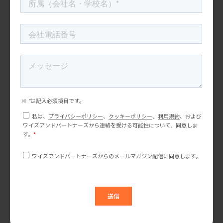
米国マーケティングトレンド研究会
寿司・ラーメン・抹茶の次は何か？ 米国消費者調査から
見えた「次の日本食品」市場の兆候
寿司、ラーメン、抹茶。 これらは今や、アメリカ市場において日
本食品を代表する存在となりました。 実際、多くの日本企業にと
って、「日本食はアメリカで受け入れられるのか？」という不安
は、以前ほど大きなテーマではなくなりました […]