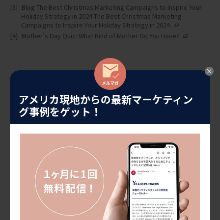
Blog The Best Christmas Marketing Campaigns to Inspire Your
Holiday Strategy in 2024 The Best Christmas Marketing
Campaigns to Inspire Your Holiday Strategy in 2024
Mother's Day Quiz: What Kind of Mother Do You Have?
１ヶ月に１回、マーケティングトレンドやセミナー情報をお届け
アメリカ現地からの最新マーケティン
しています。
ぜひご登録ください！
グ事例をゲット！
メルマガ登録する
プロジェクトのご相談やご依頼につきましては、以下のフォーム
に必須項目をご入力ください。
24時間以内に回答いたします。
お問い合わせ