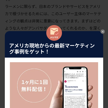
ラーメンに限らず、日本のブランドやサービスをアメリ
カで根づかせるためには、このユーザー主体のマーケテ
ィングの観点は非常に重要になってきます。まずはどの
ような人々がアンバサダーになってくれるのか、を深く
考えるところから始めてみましょう。
アメリカ現地からの最新マーケティン
グ事例をゲット！
アメリカでビジネスを成功させる
Ys and Partnersは、2002年から「
日本のブランドを世界
で有名にする」
というミッションをもち、日本から北米に進出する企業
を、
日米３拠点
から支援してきました。
また北米から日本を訪れる観光客の集客面について、鉄
道関係、
ホテル、