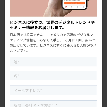
レストラン、
ECショップにコンサルティングをを行なっ
ています。
ブランド戦略構築をはじめ、消費者調査設計、ウエブ制
ビジネスに役立つ、世界のデジタルトレンドや
作、
広告制作、
セミナー情報をお届けします。
ソーシャルメディア運用、ビデオコンテンツ制作まで、
日本語では検索できない、アメリカで話題のデジタルマー
ワンストップで
ケティング情報をいち早く入手し、1ヶ月に１回、無料で
サポートしています。
お届けしています。ビジネスにすぐに使えると大好評のメ
ルマガです。
参考記事
Fast Company & Inc:
How Japanese Marketing Secrets
Sparked The American Ramen Revolution
Eater LA
Serious Eats
Zagat
ramen!ramen!ramen!