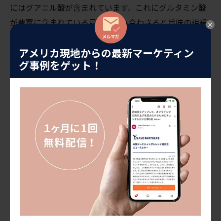
にはグアニル酸が含まれています。これにグルタミン酸
が豊富に含まれている昆布を組み合わさると旨味の相乗
効果が生まれます。
アメリカ現地からの最新マーケティン
グ事例をゲット！
広がる食
トレンド：「
Umami bowl
(
うま味ボウ
ル
)
」
アメリカの一部の地域では、うま味を簡単な方法でレス
トランのメニューに取り入れ始めています。それが「う
ま味ボウル」です。アメリカ人がよく知っているアサイ
ボウルのように、うまみのある食材を使って作られま
す。
うま味ボウルは通常、ご飯の上に肉、チーズ、特定の野
菜などのうまみのある食材をトッピングしています。海