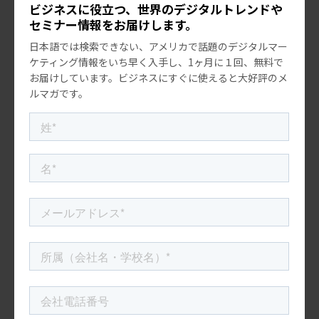
藻や味噌ベースのソースなど、アジア的な要素が加わる
ビジネスに役立つ、世界のデジタルトレンドや
セミナー情報をお届けします。
こともあります。一般のアメリカ人の好みに合った「う
日本語では検索できない、アメリカで話題のデジタルマー
ま味」をたっぷりと詰め込んでおり、興味深くてなじみ
ケティング情報をいち早く入手し、1ヶ月に１回、無料で
のある味わいです。
お届けしています。ビジネスにすぐに使えると大好評のメ
ルマガです。
このトレンドの最も興味深い点はそのネーミングです。
他のレストランの「プロテインボウル」や「セイボリー
ボウル」といった名称をのメニューと内容は似ており、
あまり変わりませんが、「うま味ボウル」というネーミ
ングが特徴的です。
結論
うま味は、アメリカ人に浸透するまで困難な道のりを歩
んできました。しかし、今では高級調味料としてとらえ
られ、高級なダイニング体験を示すものとされていま