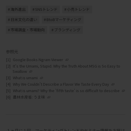
海外進出
SNSトレンド
小売トレンド
日米文化の違い
BtoBマーケティング
市場調査・市場動向
ブランディング
参照元
Google Books Ngram Viewer
It’s the Umami, Stupid. Why the Truth About MSG is So Easy to
Swallow
What is umami
Why We Couldn’t Describe a Flavor We Taste Every Day
What is umami? Why the 'fifth taste' is so difficult to describe
農林水産省: うま味
１ヶ月に１回、マーケティングトレンドやセミナー情報をお届け