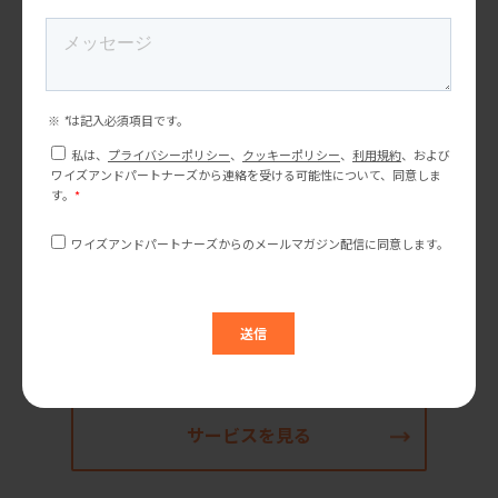
す。宣伝・広告でうま味を使用する場合は、高級なダイ
ニングやグルメフード、高級な食材を使った料理に興味
のあるアメリカ人をターゲット層としましょう。
ワイズアンドパートナーズでは、2002年から「日本のブ
ランドを世界で有名にする」を使命に、日米双方から企
業のマーケティング、ブランディングを支援していま
す。まずは弊社のサービスページをご覧いただき、お気
軽にお問い合わせください。
サービスを見る