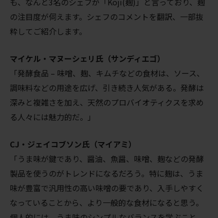
も、なんと3名のシェフが「Koji(麹)」と言っており、麹
の注目度が伺えます。シェフのコメントを翻訳、一部抜
粋してご紹介します。
マイケル・マヌーシェリ氏（サンディエゴ）
「発酵食品 – 味噌、麹、キムチなどの食材は、ソース、
調味料などの用途を広げ、引き続き人気がある。発酵は
深みと複雑さを加え、天然のプロバイオティクスを求め
る人々には魅力的だ。」
CJ・ジェイコブソン氏（マイアミ）
「うま味が鍵であり、醤油、魚醤、味噌、麹などの発酵
製品を使うのがトレンドになるだろう。特に麹は、うま
味が豊富で汎用性の高い味噌の要であり、入手しやすく
なっていることから、より一般的な食材になると思う。
個人的には、うま味のシンプルなバランスを学ぶこと