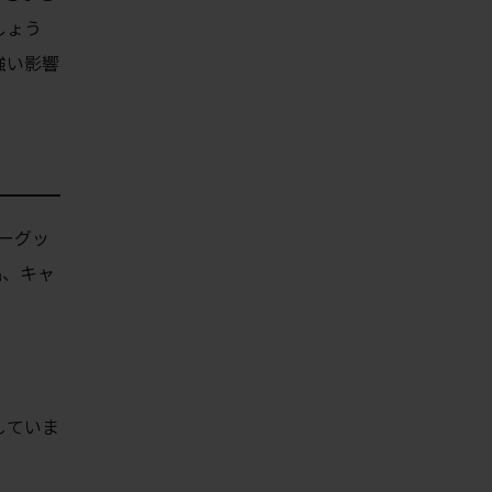
しょう
強い影響
ーグッ
品、キャ
していま