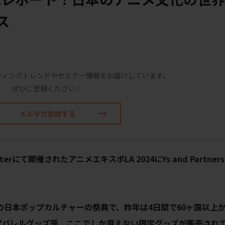
ス
ティングトレンドやセミナー情報をお届けしています。
ぜひご登録ください！
メルマガ登録する
nterにて開催されたアニメエキスポLA 2024にYs and Partne
の
日本ポップカルチャーの祭典で、昨年は4日間で60ヶ国以上から
アパレルグッズ等、ここでしか買えない限定グッズが販売され