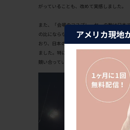
がっていること
も、改めて実感しました。
また、
「会場のコスプレーヤーの数は日本
アメリカ現地
の比にならない」と日本からの出展者さん
おり、日本の教室や電車を模した空間は、
ました。
特に人気アニメ「ワンピース」に
競い合っていました。