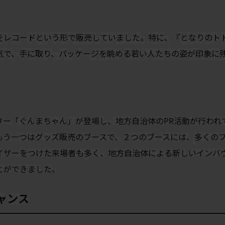
をレコードという形で販売
していました。
特に、『となりのト
気で、手に取り、パッケージを眺める若い人たちの姿が印象に
ター「ぐんまちゃん」が登場し、地方自治体のPR活動が行われ
もう一つはグッズ販売のブースで、２つのブースには、多くの
イザーをつけた来場者も多く、地方自治体による新しいインバ
とができました。
ャンス