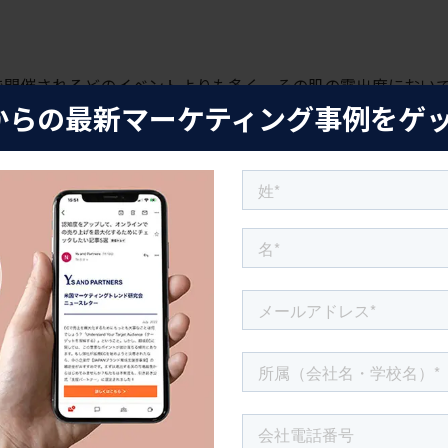
で開催されるどのイベントよりも多く、その肌の露出度におい
からの最新マーケティング事例をゲ
たちは驚きの様子でした。
会場にはさまざまな撮影ブースが用
多様なアニメのコスチュームに身を包むアメリカ人で大いに賑
おいては、たくさんの人種のコスプレーヤーたちがその衣装や