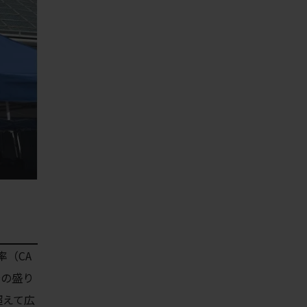
率（CA
場の盛り
超えて広