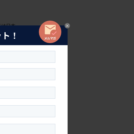
ては日本
ット！
意されて
わってい
筋肉美を